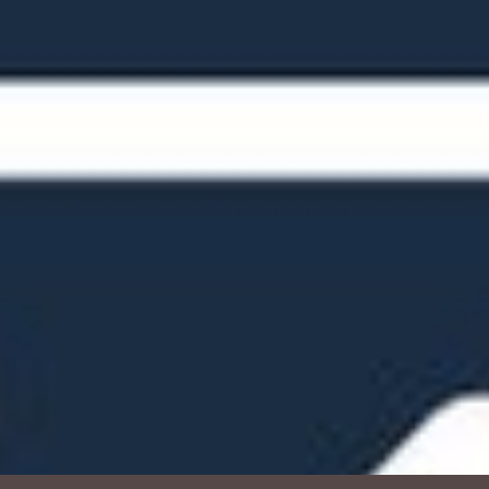
Maschinenverleih
Leistungsstarke Maschinen für effizientes
und sicheres Arbeiten. Jetzt günstig und
bequem mieten.