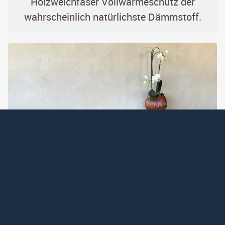
Holzweichfaser Vollwärmeschutz der
wahrscheinlich natürlichste Dämmstoff.
Rotkalk Innenputz
Perfekte Kombination aus natürlicher
Wohnqualität und alltagstauglicher