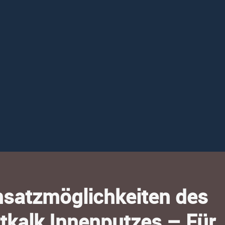
le.
natürlicher Atmungsaktivität.
nsatzmöglichkeiten des
tkalk Innenputzes – Für