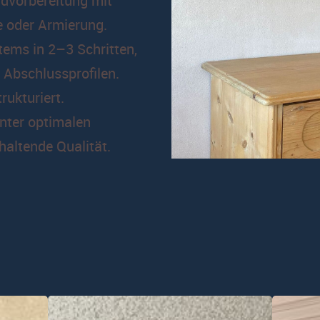
dvorbereitung mit
e oder Armierung.
ems in 2–3 Schritten,
d Abschlussprofilen.
strukturiert.
nter optimalen
altende Qualität.