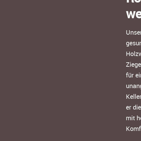
we
Unser
gesu
Holzw
Ziege
für e
unang
Kelle
er di
mit h
Komfo