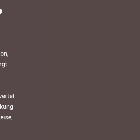
?
on,
rgt
wertet
rkung
eise,