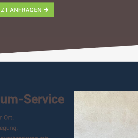
TZT ANFRAGEN
dum-Service
or Ort.
legung.