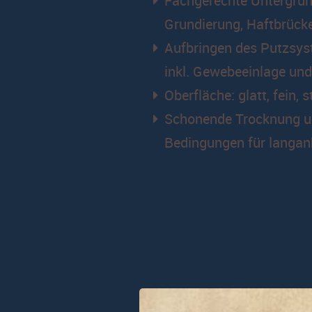
Fachgerechte Untergrun
Grundierung, Haftbrück
Aufbringen des Putzsyst
inkl. Gewebeeinlage un
Oberfläche: glatt, fein, 
Schonende Trocknung u
Bedingungen für langanh